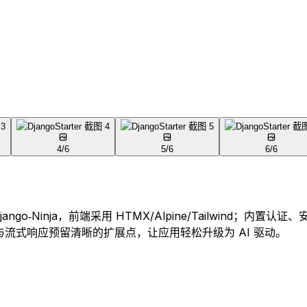
4
/
6
5
/
6
6
/
6
+ Django‑Ninja，前端采用 HTMX/Alpine/Tailwi
任务与流式响应预留清晰的扩展点，让应用轻松升级为 AI 驱动。