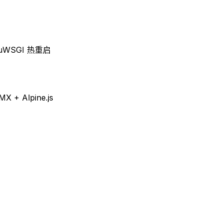
 uWSGI 热重启
+ Alpine.js