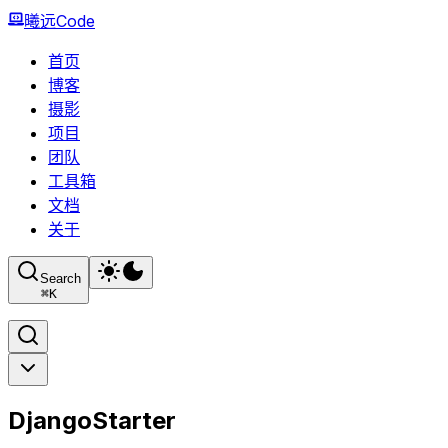
曦远Code
首页
博客
摄影
项目
团队
工具箱
文档
关于
Search
⌘
K
DjangoStarter