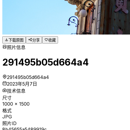
下载原图
分享
收藏
照片信息
291495b05d664a4
291495b05d664a4
2023年5月7日
技术信息
尺寸
1000
×
1500
格式
JPG
照片ID
8b45655a5489919c