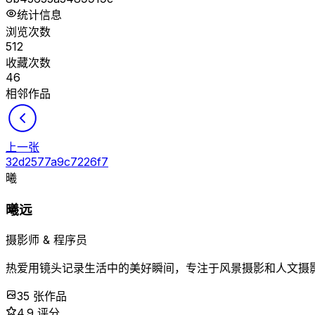
统计信息
浏览次数
512
收藏次数
46
相邻作品
上一张
32d2577a9c7226f7
曦
曦远
摄影师 & 程序员
热爱用镜头记录生活中的美好瞬间，专注于风景摄影和人文摄
35
张作品
4.9 评分