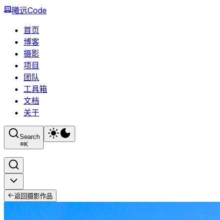
曦远Code
首页
博客
摄影
项目
团队
工具箱
文档
关于
Search
⌘
K
返回摄影作品