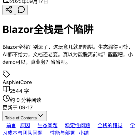
2025年09月17日
Blazor全栈是个陷阱
Blazor全栈？别逗了，这玩意儿就是陷阱。生态弱得可怜，
AI都不给力，文档还老变。真以为能脱离前端？醒醒吧，小
demo可以，真业务？省省吧。
AspNetCore
2544
字
约
9
分钟阅读
更新于
09-17
Table of Contents
前言
原因
生态问题
稳定性问题
全栈的错觉
学
习成本与团队问题
性能与部署
小结