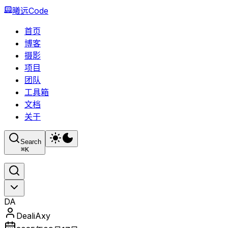
曦远Code
首页
博客
摄影
项目
团队
工具箱
文档
关于
Search
⌘
K
DA
DealiAxy