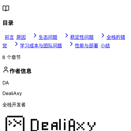
目录
前言
原因
生态问题
稳定性问题
全栈的错
觉
学习成本与团队问题
性能与部署
小结
8
个章节
作者信息
DA
DealiAxy
全栈开发者