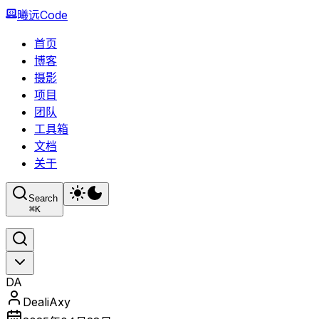
曦远Code
首页
博客
摄影
项目
团队
工具箱
文档
关于
Search
⌘
K
DA
DealiAxy