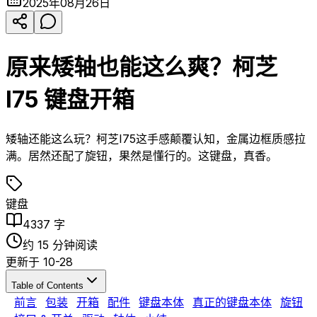
2025年08月26日
原来矮轴也能这么爽？柯芝
I75 键盘开箱
矮轴还能这么玩？柯芝I75这手感颠覆认知，金属边框质感拉
满。居然还配了旋钮，果然是懂行的。这键盘，真香。
键盘
4337
字
约
15
分钟阅读
更新于
10-28
Table of Contents
前言
包装
开箱
配件
键盘本体
真正的键盘本体
旋钮