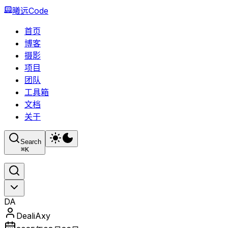
曦远Code
首页
博客
摄影
项目
团队
工具箱
文档
关于
Search
⌘
K
DA
DealiAxy