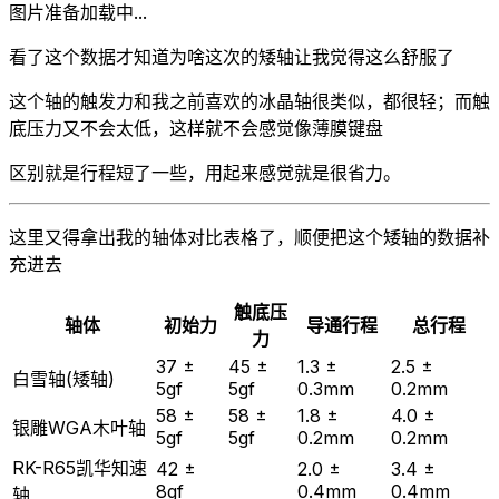
图片准备加载中...
看了这个数据才知道为啥这次的矮轴让我觉得这么舒服了
这个轴的触发力和我之前喜欢的冰晶轴很类似，都很轻；而触
底压力又不会太低，这样就不会感觉像薄膜键盘
区别就是行程短了一些，用起来感觉就是很省力。
这里又得拿出我的轴体对比表格了，顺便把这个矮轴的数据补
充进去
触底压
轴体
初始力
导通行程
总行程
力
37 ±
45 ±
1.3 ±
2.5 ±
白雪轴(矮轴)
5gf
5gf
0.3mm
0.2mm
58 ±
58 ±
1.8 ±
4.0 ±
银雕WGA木叶轴
5gf
5gf
0.2mm
0.2mm
RK-R65凯华知速
42 ±
2.0 ±
3.4 ±
8gf
0.4mm
0.4mm
轴