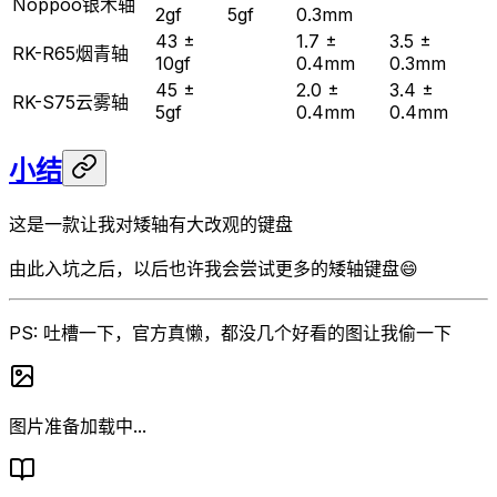
Noppoo银木轴
2gf
5gf
0.3mm
43 ±
1.7 ±
3.5 ±
RK-R65烟青轴
10gf
0.4mm
0.3mm
45 ±
2.0 ±
3.4 ±
RK-S75云雾轴
5gf
0.4mm
0.4mm
小结
这是一款让我对矮轴有大改观的键盘
由此入坑之后，以后也许我会尝试更多的矮轴键盘😄
PS: 吐槽一下，官方真懒，都没几个好看的图让我偷一下
图片准备加载中...