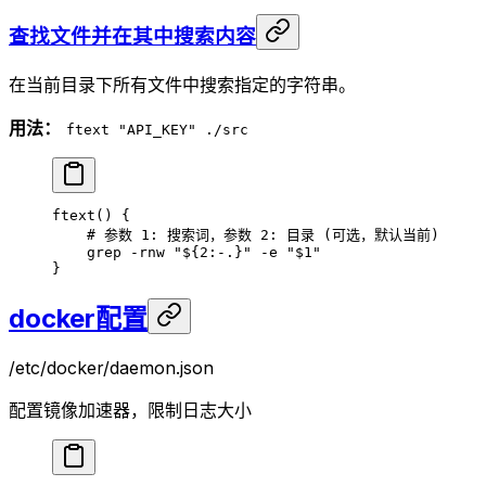
查找文件并在其中搜索内容
在当前目录下所有文件中搜索指定的字符串。
用法：
ftext "API_KEY" ./src
ftext
() {
    # 参数 1: 搜索词，参数 2: 目录 (可选，默认当前)
    grep
 -rnw
 "
${2
:-
.
}
"
 -e
 "
$1
"
}
docker配置
/etc/docker/daemon.json
配置镜像加速器，限制日志大小