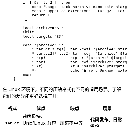
    if
 [ 
$#
 -lt
 2
 ]; 
then
        echo
 "Usage: pack <archive_name.ext> <targ
        echo
 "Supported extensions: .tar.gz, .tar.
        return
 1
    fi
    local
 archive
=
"
$1
"
    shift
    local
 targets
=
"
$@
"
    case
 "
$archive
"
 in
        *
.tar.gz
|*
.tgz
)
  tar
 -cvzf
 "
$archive
"
 $tar
        *
.tar.bz2
|*
.tbz2
)
 tar
 -cvjf
 "
$archive
"
 $ta
        *
.zip
)
           zip
 -r
 "
$archive
"
 $target
        *
.tar
)
           tar
 -cvf
 "
$archive
"
 $targ
        *
.7z
)
            7z
 a
 "
$archive
"
 $targets 
        *)
               echo
 "Error: Unknown exte
    esac
}
在 Linux 环境下，不同的压缩格式有不同的适用场景。了解
它们的差异能更好选择工具：
格式
优点
缺点
场景
速度极快，
代码发布、日常
Unix/Linux 兼容
压缩率中等
.tar.gz
备份