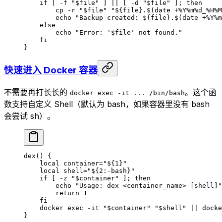
    if
 [ 
-f
 "
$file
"
 ] 
||
 [ 
-d
 "
$file
"
 ]; 
then
        cp
 -r
 "
$file
"
 "${
file
}.$(
date
 +%Y%m%d_%H%M
        echo
 "Backup created: ${
file
}.$(
date
 +%Y%m
    else
        echo
 "Error: '
$file
' not found."
    fi
}
快速进入 Docker 容器
不需要再打长长的
。这个函
docker exec -it ... /bin/bash
数支持自定义 Shell（默认为 bash，如果容器里没有 bash
会尝试 sh）。
dex
() {
    local
 container
=
"
${1}
"
    local
 shell
=
"
${2
:-
bash
}
"
    if
 [ 
-z
 "
$container
"
 ]; 
then
        echo
 "Usage: dex <container_name> [shell]"
        return
 1
    fi
    docker
 exec
 -it
 "
$container
"
 "
$shell
"
 ||
 docke
}