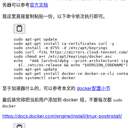
务器可以参考
官方文档
我这里直接复制粘贴一份，以下命令依次执行即可。
sudo
 apt-get
 update
sudo
 apt-get
 install
 ca-certificates
 curl
 -y
sudo
 install
 -m
 0755
 -d
 /etc/apt/keyrings
sudo
 curl
 -fsSL
 https://mirrors.cloud.tencent.com/
sudo
 chmod
 a+r
 /etc/apt/keyrings/docker.asc
echo
   "deb [arch=$(
dpkg
 --print-architecture
) sig
  $(
.
 /etc/os-release && 
echo
 "
$VERSION_CODENAME
")
sudo
 apt-get
 update
sudo
 apt-get
 install
 docker-ce
 docker-ce-cli
 conta
sudo
 systemctl
 start
 docker
至于加速器什么的，可以参考本文的
docker配置小节
最后装完得把当前用户添加到 docker 组，不要每次都
sudo
docker
https://docs.docker.com/engine/install/linux-postinstall/