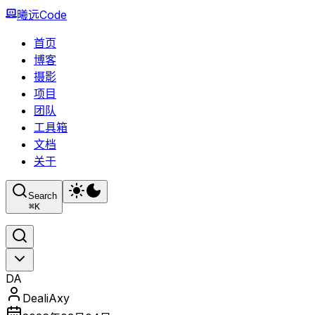
曦远Code
首页
博客
摄影
项目
团队
工具箱
文档
关于
Search
⌘
K
DA
DealiAxy