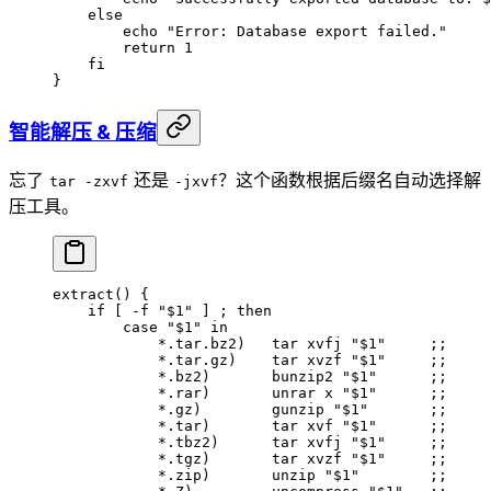
    else
        echo
 "Error: Database export failed."
        return
 1
    fi
}
智能解压 & 压缩
忘了
还是
？这个函数根据后缀名自动选择解
tar -zxvf
-jxvf
压工具。
extract
() {
    if
 [ 
-f
 "
$1
"
 ] ; 
then
        case
 "
$1
"
 in
            *
.tar.bz2
)
   tar
 xvfj
 "
$1
"
     ;;
            *
.tar.gz
)
    tar
 xvzf
 "
$1
"
     ;;
            *
.bz2
)
       bunzip2
 "
$1
"
      ;;
            *
.rar
)
       unrar
 x
 "
$1
"
      ;;
            *
.gz
)
        gunzip
 "
$1
"
       ;;
            *
.tar
)
       tar
 xvf
 "
$1
"
      ;;
            *
.tbz2
)
      tar
 xvfj
 "
$1
"
     ;;
            *
.tgz
)
       tar
 xvzf
 "
$1
"
     ;;
            *
.zip
)
       unzip
 "
$1
"
        ;;