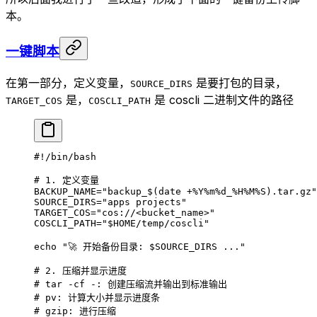
本。
一键脚本
在第一部分，定义变量，
是要打包的目录，
SOURCE_DIRS
是，
是 coscli 二进制文件的路径
TARGET_COS
COSCLI_PATH
#!/bin/bash
# 1. 定义变量
BACKUP_NAME
=
"backup_$(
date
 +%Y%m%d_%H%M%S).tar.gz"
SOURCE_DIRS
=
"apps projects"
TARGET_COS
=
"cos://<bucket_name>"
COSCLI_PATH
=
"
$HOME
/temp/coscli"
echo
 "🚀 开始备份目录: 
$SOURCE_DIRS
 ..."
# 2. 压缩并显示进度
# tar -cf -: 创建压缩流并输出到标准输出
# pv: 计算大小并显示进度条
# gzip: 进行压缩