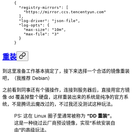
{
  "registry-mirrors"
: [
    "https://mirror.ccs.tencentyun.com"
  ],
  "log-driver"
: 
"json-file"
,
  "log-opts"
: {
    "max-size"
: 
"10m"
,
    "max-file"
: 
"3"
  }
}
重装
到这里准备工作基本搞定了，接下来选择一个合适的镜像重装
吧，（我推荐 Debian）
之前看到同事还有个骚操作，连接到服务器后，直接用官方镜
像 dd 覆盖掉整个硬盘，这样重装出来的系统是纯净的官方系
统，不是腾讯云魔改过的，不过我还没测试这种玩法。
PS: 这在 Linux 圈子里通常被称为
“DD 重装”
。
这是一种绕过云厂商预设镜像，实现“系统安装自
由”的高级玩法。