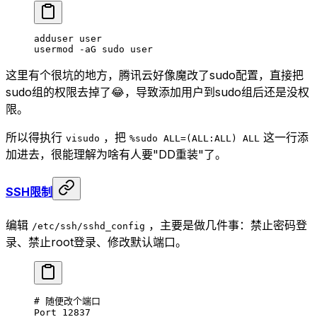
adduser
 user
usermod
 -aG
 sudo
 user
这里有个很坑的地方，腾讯云好像魔改了sudo配置，直接把
sudo组的权限去掉了😂，导致添加用户到sudo组后还是没权
限。
所以得执行
，把
这一行添
visudo
%sudo ALL=(ALL:ALL) ALL
加进去，很能理解为啥有人要"DD重装"了。
SSH限制
编辑
，主要是做几件事：禁止密码登
/etc/ssh/sshd_config
录、禁止root登录、修改默认端口。
# 随便改个端口
Port 12837