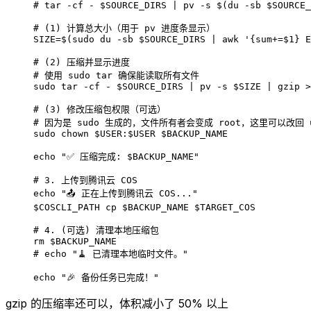
# tar -cf - $SOURCE_DIRS | pv -s $(du -sb $SOURCE_
# (1) 计算总大小（用于 pv 进度条显示）
SIZE
=
$(
sudo
 du
 -sb
 $SOURCE_DIRS 
|
 awk
 '{sum+=$1} E
# (2) 压缩并显示进度
# 使用 sudo tar 确保能读取所有文件
sudo
 tar
 -cf
 -
 $SOURCE_DIRS 
|
 pv
 -s
 $SIZE 
|
 gzip
 >
# (3) 修改压缩包权限（可选）
# 因为是 sudo 生成的，文件所有者会变成 root，这里可以改回 
sudo
 chown
 $USER
:
$USER $BACKUP_NAME
echo
 "✅ 压缩完成: 
$BACKUP_NAME
"
# 3. 上传到腾讯云 COS
echo
 "📤 正在上传到腾讯云 COS..."
$COSCLI_PATH cp $BACKUP_NAME $TARGET_COS
# 4. (可选) 清理本地压缩包
rm
 $BACKUP_NAME
# echo "🧹 已清理本地临时文件。"
echo
 "🎉 备份任务已完成！"
gzip 的压缩率还可以，体积减小了 50% 以上