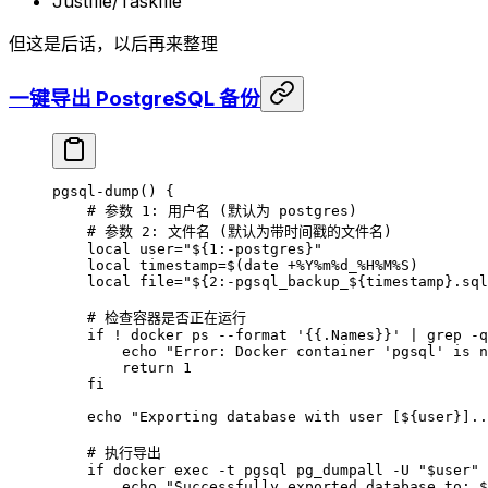
Justfile/Taskfile
但这是后话，以后再来整理
一键导出 PostgreSQL 备份
pgsql-dump
() {
    # 参数 1: 用户名 (默认为 postgres)
    # 参数 2: 文件名 (默认为带时间戳的文件名)
    local
 user
=
"
${1
:-
postgres
}
"
    local
 timestamp
=
$(
date
 +%Y%m%d_%H%M%S
)
    local
 file
=
"
${2
:-
pgsql_backup_
${
timestamp
}.
sql
    # 检查容器是否正在运行
    if
 !
 docker
 ps
 --format
 '{{.Names}}'
 |
 grep
 -q
        echo
 "Error: Docker container 'pgsql' is n
        return
 1
    fi
    echo
 "Exporting database with user [${
user
}]..
    # 执行导出
    if
 docker
 exec
 -t
 pgsql
 pg_dumpall
 -U
 "
$user
"
 
        echo
 "Successfully exported database to: $