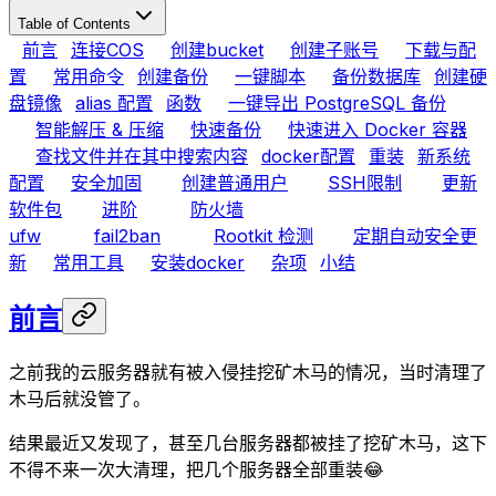
Table of Contents
前言
连接COS
创建bucket
创建子账号
下载与配
置
常用命令
创建备份
一键脚本
备份数据库
创建硬
盘镜像
alias 配置
函数
一键导出 PostgreSQL 备份
智能解压 & 压缩
快速备份
快速进入 Docker 容器
查找文件并在其中搜索内容
docker配置
重装
新系统
配置
安全加固
创建普通用户
SSH限制
更新
软件包
进阶
防火墙
ufw
fail2ban
Rootkit 检测
定期自动安全更
新
常用工具
安装docker
杂项
小结
前言
之前我的云服务器就有被入侵挂挖矿木马的情况，当时清理了
木马后就没管了。
结果最近又发现了，甚至几台服务器都被挂了挖矿木马，这下
不得不来一次大清理，把几个服务器全部重装😂