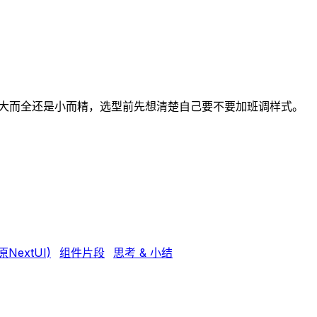
I都要内卷？大而全还是小而精，选型前先想清楚自己要不要加班调样式。
原NextUI)
组件片段
思考 & 小结