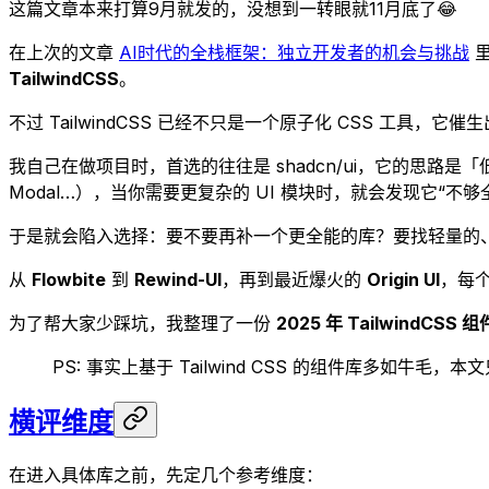
这篇文章本来打算9月就发的，没想到一转眼就11月底了😂
在上次的文章
AI时代的全栈框架：独立开发者的机会与挑战
里
TailwindCSS
。
不过 TailwindCSS 已经不只是一个原子化 CSS 工具，它
我自己在做项目时，首选的往往是 shadcn/ui，它的思路
Modal…），当你需要更复杂的 UI 模块时，就会发现它“不够
于是就会陷入选择：要不要再补一个更全能的库？要找轻量的
从
Flowbite
到
Rewind-UI
，再到最近爆火的
Origin UI
，每
为了帮大家少踩坑，我整理了一份
2025 年 TailwindCSS
PS: 事实上基于 Tailwind CSS 的组件库多如牛
横评维度
在进入具体库之前，先定几个参考维度：