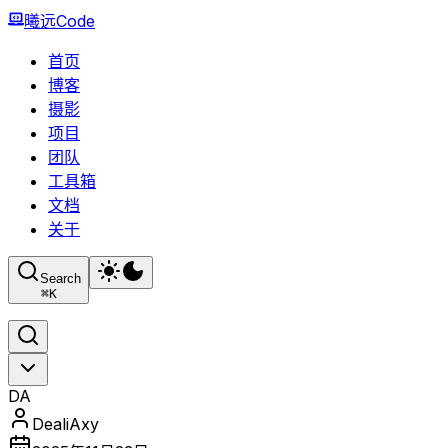
曦远Code
首页
博客
摄影
项目
团队
工具箱
文档
关于
Search
⌘
K
DA
DealiAxy