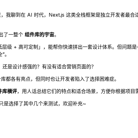
，我聊到在 AI 时代，Next.js 这类全栈框架是独立开发
催生出了一整个
组件库的宇宙
。
是「低层级 + 高可定制」，能帮你快速拼出一套设计体系。但问题
全”。
、还是设计感强的？有没有适合营销页面的？
个库都各有亮点，但同时也让开发者陷入了选择困难症。
 组件库横评
，用人话总结它们的特点和适合场景，方便你根据项目
毛，本文只是选择了其中几个来测试，欢迎补充~