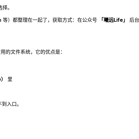
选择。
lData 等）都整理在一起了，获取方式：在公众号
「曦远Life」
后
ws 系统常用的文件系统，它的优点是：
le）
里
不到入口。