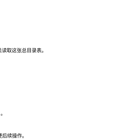
法读取这张总目录表。
。
）。
便后续操作。