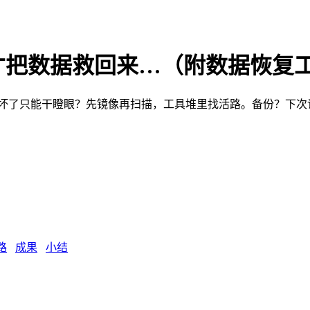
才把数据救回来…（附数据恢复
T坏了只能干瞪眼？先镜像再扫描，工具堆里找活路。备份？下次
路
成果
小结