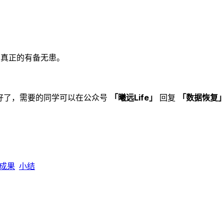
。
到真正的有备无患。
理好了，需要的同学可以在公众号
「曦远Life」
回复
「数据恢复
成果
小结