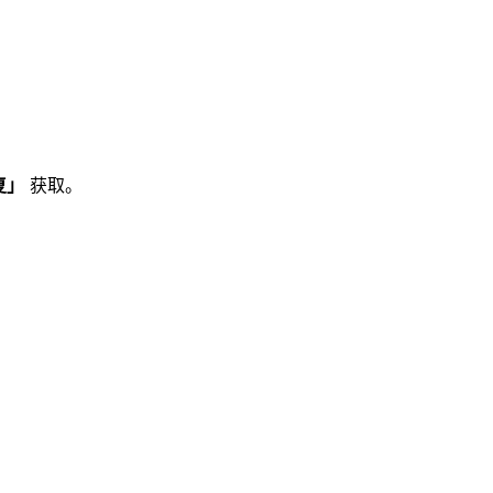
复」
获取。