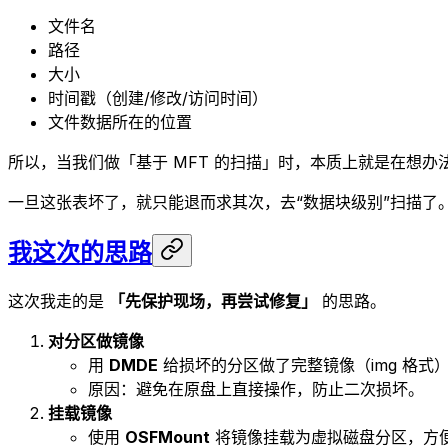
文件名
路径
大小
时间戳（创建/修改/访问时间）
文件数据所在的位置
所以，当我们做「基于 MFT 的扫描」时，本质上就是在想办
一旦这张表坏了，就只能退而求其次，去“数据块级别”扫描了
我这次的思路
这次我走的是
「先保护现场，再尝试修复」
的思路。
对分区做镜像
用
DMDE
给损坏的分区做了完整镜像（img 格式
原因：避免在原盘上直接操作，防止二次损坏。
挂载镜像
使用
OSFMount
将镜像挂载为虚拟磁盘分区，方