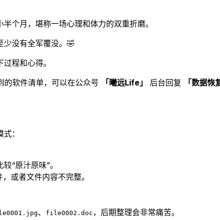
小半个月，堪称一场心理和体力的双重折磨。
少没有全军覆没。🤣
下过程和心得。
用到的软件清单，可以在公众号
「曦远Life」
后台回复
「数据恢
模式：
较“原汁原味”。
文件，或者文件内容不完整。
、
，后期整理会非常痛苦。
le0001.jpg
file0002.doc