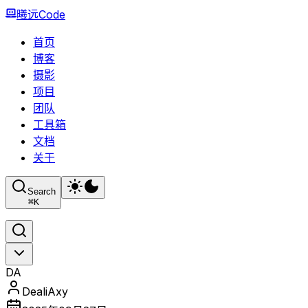
曦远Code
首页
博客
摄影
项目
团队
工具箱
文档
关于
Search
⌘
K
DA
DealiAxy