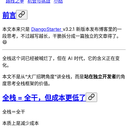
路线之争
机会与挑战
小结
前言
本文本来只是
DjangoStarter
v3.2.1 新版本发布博客里的一
段思考，不过越写越长，干脆拆分成一篇独立的文章得了。
😄
全栈这个词已经被喊烂了，但在 AI 时代，它的含义正在变
化。
本文不是从“大厂招聘角度”讲全栈，而是
站在独立开发者
的角
度思考全栈框架的价值。
全栈 = 全干，但成本更低了
全栈＝全干
本质上是减少成本