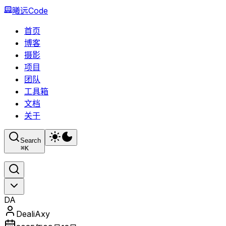
曦远Code
首页
博客
摄影
项目
团队
工具箱
文档
关于
Search
⌘
K
DA
DealiAxy